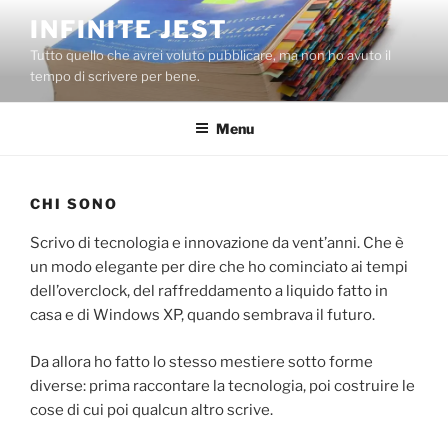
Salta
INFINITE JEST
al
Tutto quello che avrei voluto pubblicare, ma non ho avuto il
contenuto
tempo di scrivere per bene.
Menu
CHI SONO
Scrivo di tecnologia e innovazione da vent’anni. Che è
un modo elegante per dire che ho cominciato ai tempi
dell’overclock, del raffreddamento a liquido fatto in
casa e di Windows XP, quando sembrava il futuro.
Da allora ho fatto lo stesso mestiere sotto forme
diverse: prima raccontare la tecnologia, poi costruire le
cose di cui poi qualcun altro scrive.