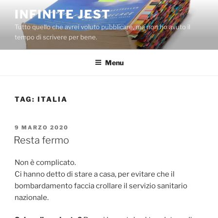
Salta
INFINITE JEST
al
Tutto quello che avrei voluto pubblicare, ma non ho avuto il
contenuto
tempo di scrivere per bene.
Menu
TAG:
ITALIA
PUBBLICATO
9 MARZO 2020
IL
Resta fermo
Non è complicato.
Ci hanno detto di stare a casa, per evitare che il
bombardamento faccia crollare il servizio sanitario
nazionale.