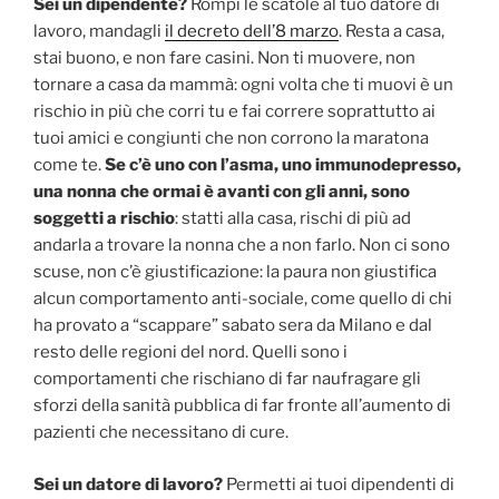
Sei un dipendente?
Rompi le scatole al tuo datore di
lavoro, mandagli
il decreto dell’8 marzo
. Resta a casa,
stai buono, e non fare casini. Non ti muovere, non
tornare a casa da mammà: ogni volta che ti muovi è un
rischio in più che corri tu e fai correre soprattutto ai
tuoi amici e congiunti che non corrono la maratona
come te.
Se c’è uno con l’asma, uno immunodepresso,
una nonna che ormai è avanti con gli anni, sono
soggetti a rischio
: statti alla casa, rischi di più ad
andarla a trovare la nonna che a non farlo. Non ci sono
scuse, non c’è giustificazione: la paura non giustifica
alcun comportamento anti-sociale, come quello di chi
ha provato a “scappare” sabato sera da Milano e dal
resto delle regioni del nord. Quelli sono i
comportamenti che rischiano di far naufragare gli
sforzi della sanità pubblica di far fronte all’aumento di
pazienti che necessitano di cure.
Sei un datore di lavoro?
Permetti ai tuoi dipendenti di