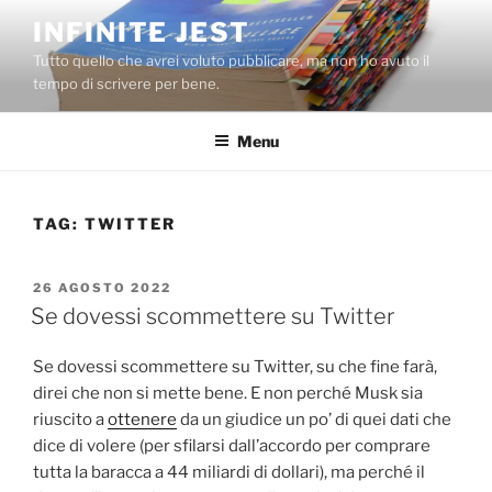
Salta
INFINITE JEST
al
Tutto quello che avrei voluto pubblicare, ma non ho avuto il
contenuto
tempo di scrivere per bene.
Menu
TAG:
TWITTER
PUBBLICATO
26 AGOSTO 2022
IL
Se dovessi scommettere su Twitter
Se dovessi scommettere su Twitter, su che fine farà,
direi che non si mette bene. E non perché Musk sia
riuscito a
ottenere
da un giudice un po’ di quei dati che
dice di volere (per sfilarsi dall’accordo per comprare
tutta la baracca a 44 miliardi di dollari), ma perché il