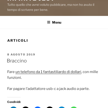
Tutto quello che avrei voluto pubblicare, ma non ho avuto il
tempo di scrivere per bene.
Menu
ARTICOLI
PUBBLICATO
8 AGOSTO 2019
IL
Braccino
Fare
un telefono da 1 fantastiliardo di dollari
, con mille
funzioni.
Far pagare l’adattatore usb-c a jack audio a parte.
Condividi: