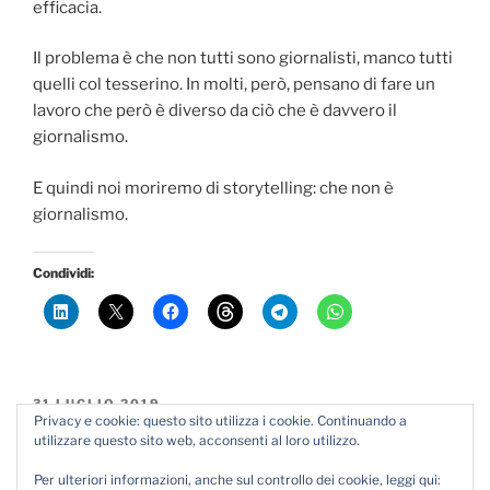
efficacia.
Il problema è che non tutti sono giornalisti, manco tutti
quelli col tesserino. In molti, però, pensano di fare un
lavoro che però è diverso da ciò che è davvero il
giornalismo.
E quindi noi moriremo di storytelling: che non è
giornalismo.
Condividi:
PUBBLICATO
31 LUGLIO 2019
Privacy e cookie: questo sito utilizza i cookie. Continuando a
IL
1,5 euro
utilizzare questo sito web, acconsenti al loro utilizzo.
Per ulteriori informazioni, anche sul controllo dei cookie, leggi qui:
Una banca, non italiana (ma con molte sedi in Italia), mi