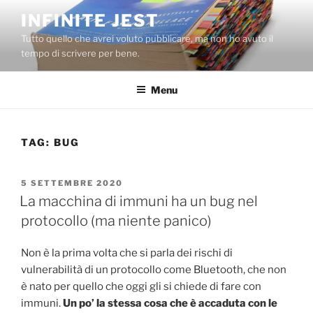
Salta
INFINITE JEST
al
Tutto quello che avrei voluto pubblicare, ma non ho avuto il
contenuto
tempo di scrivere per bene.
Menu
TAG:
BUG
PUBBLICATO
5 SETTEMBRE 2020
IL
La macchina di immuni ha un bug nel
protocollo (ma niente panico)
Non è la prima volta che si parla dei rischi di
vulnerabilità di un protocollo come Bluetooth, che non
è nato per quello che oggi gli si chiede di fare con
immuni.
Un po’ la stessa cosa che è accaduta con le