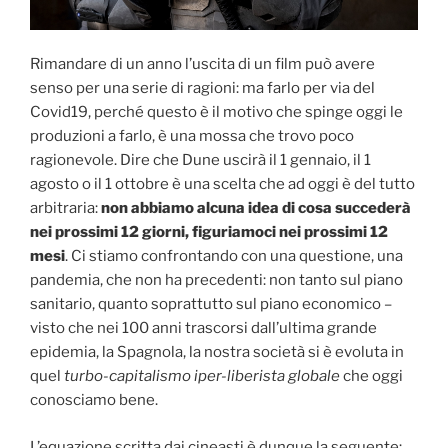
Rimandare di un anno l’uscita di un film può avere
senso per una serie di ragioni: ma farlo per via del
Covid19, perché questo è il motivo che spinge oggi le
produzioni a farlo, è una mossa che trovo poco
ragionevole. Dire che Dune uscirà il 1 gennaio, il 1
agosto o il 1 ottobre è una scelta che ad oggi è del tutto
arbitraria:
non abbiamo alcuna idea di cosa succederà
nei prossimi 12 giorni, figuriamoci nei prossimi 12
mesi
. Ci stiamo confrontando con una questione, una
pandemia, che non ha precedenti: non tanto sul piano
sanitario, quanto soprattutto sul piano economico –
visto che nei 100 anni trascorsi dall’ultima grande
epidemia, la Spagnola, la nostra società si è evoluta in
quel
turbo-capitalismo iper-liberista globale
che oggi
conosciamo bene.
L’equazione scritta dai cineasti è dunque la seguente: