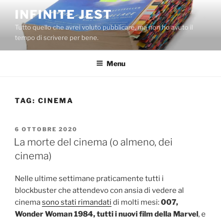
Salta
INFINITE JEST
al
Tutto quello che avrei voluto pubblicare, ma non ho avuto il
contenuto
tempo di scrivere per bene.
Menu
TAG:
CINEMA
PUBBLICATO
6 OTTOBRE 2020
IL
La morte del cinema (o almeno, dei
cinema)
Nelle ultime settimane praticamente tutti i
blockbuster che attendevo con ansia di vedere al
cinema
sono stati rimandati
di molti mesi:
007,
Wonder Woman 1984, tutti i nuovi film della Marvel
, e