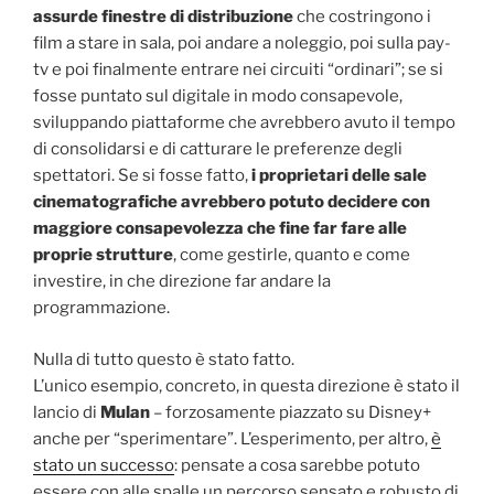
assurde finestre di distribuzione
che costringono i
film a stare in sala, poi andare a noleggio, poi sulla pay-
tv e poi finalmente entrare nei circuiti “ordinari”; se si
fosse puntato sul digitale in modo consapevole,
sviluppando piattaforme che avrebbero avuto il tempo
di consolidarsi e di catturare le preferenze degli
spettatori. Se si fosse fatto,
i proprietari delle sale
cinematografiche avrebbero potuto decidere con
maggiore consapevolezza che fine far fare alle
proprie strutture
, come gestirle, quanto e come
investire, in che direzione far andare la
programmazione.
Nulla di tutto questo è stato fatto.
L’unico esempio, concreto, in questa direzione è stato il
lancio di
Mulan
– forzosamente piazzato su Disney+
anche per “sperimentare”. L’esperimento, per altro,
è
stato un successo
: pensate a cosa sarebbe potuto
essere con alle spalle un percorso sensato e robusto di