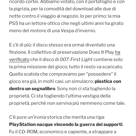
ricordo cortei. Abbiamo votato, con il portafoglio e con
la pigrizia, per la comodità del download alle due di
notte contro il viaggio al negozio. Io per primo: la mia
PS5 ha un lettore ottico che negli ultimi anni ha girato
meno del motore di una Vespa d’inverno.
E c’è di più: il disco stesso era ormai diventato una
finzione. Il collettivo di preservazione Does It Play
ha
verificato
che il disco di
007: First Light
contiene solo
la prima missione del gioco; tutto il resto va scaricato.
Quella scatola che compravamo per “possedere” il
gioco era già, in molti casi, un simulacro:
plastica con
dentro un segnalibro
. Sony non ci sta togliendo la
proprietà. Ci sta togliendo l’ultima vestigia della
proprietà, perché non serviva più nemmeno come tale.
C’è pure un’ironia storica che merita una riga:
PlayStation nacque vincendo la guerra dei supporti
.
Fu il CD-ROM, economico e capiente, a strappare a