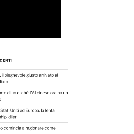
CENTI
 il pieghevole giusto arrivato al
iato
te di un cliché: l’AI cinese ora ha un
o
tati Uniti ed Europa: la lenta
hip killer
o comincia a ragionare come