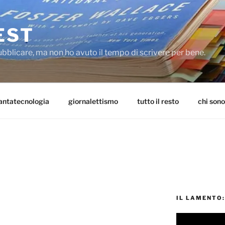
EST
ubblicare, ma non ho avuto il tempo di scrivere per bene.
antatecnologia
giornalettismo
tutto il resto
chi sono
IL LAMENTO: