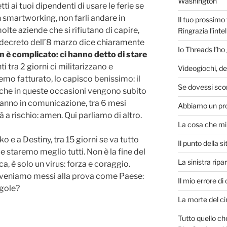
Washington
i ai tuoi dipendenti di usare le ferie se
in smartworking, non farli andare in
Il tuo prossimo
olte aziende che si rifiutano di capire,
Ringrazia l’intel
l decreto dell’8 marzo dice chiaramente
Io Threads l’ho
 è complicato: ci hanno detto di stare
ti tra 2 giorni ci militarizzano e
Videogiochi, de
mo fatturato, lo capisco benissimo: il
Se dovessi sco
che in queste occasioni vengono subito
iranno in comunicazione, tra 6 mesi
Abbiamo un pro
 a rischio: amen. Qui parliamo di altro.
La cosa che mi 
 e a Destiny, tra 15 giorni se va tutto
Il punto della s
e staremo meglio tutti. Non è la fine del
La sinistra ripa
, è solo un virus: forza e coraggio.
 veniamo messi alla prova come Paese:
Il mio errore di
egole?
La morte del c
Tutto quello ch