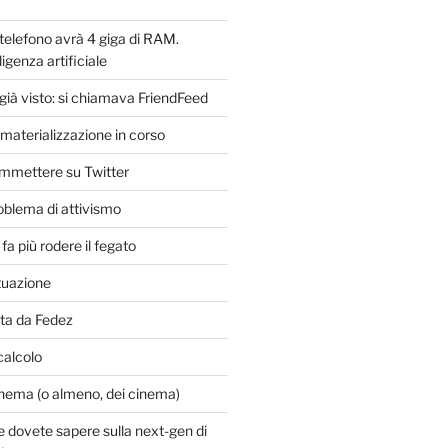
 telefono avrà 4 giga di RAM.
ligenza artificiale
 già visto: si chiamava FriendFeed
materializzazione in corso
mmettere su Twitter
blema di attivismo
fa più rodere il fegato
ituazione
rta da Fedez
 calcolo
inema (o almeno, dei cinema)
e dovete sapere sulla next-gen di