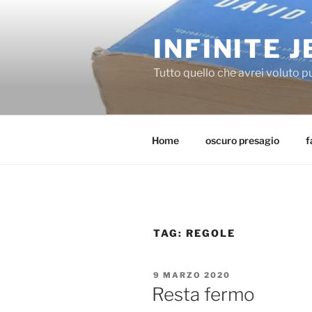
Salta
al
INFINITE J
contenuto
Tutto quello che avrei voluto p
Home
oscuro presagio
f
TAG:
REGOLE
PUBBLICATO
9 MARZO 2020
IL
Resta fermo