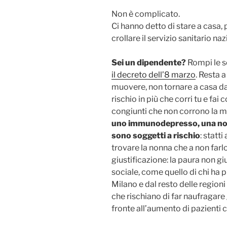
Non è complicato.
Ci hanno detto di stare a casa
crollare il servizio sanitario naz
Sei un dipendente?
Rompi le sc
il decreto dell’8 marzo
. Resta a
muovere, non tornare a casa d
rischio in più che corri tu e fai
congiunti che non corrono la 
uno immunodepresso, una nonn
sono soggetti a rischio
: statti
trovare la nonna che a non farl
giustificazione: la paura non g
sociale, come quello di chi ha
Milano e dal resto delle region
che rischiano di far naufragare g
fronte all’aumento di pazienti 