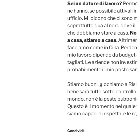
Sei un datore di lavoro?
Permett
ne hanno, se possibile attivali 
ufficio. Mi dicono che ci sono m
soprattutto qua al nord dove i
che dobbiamo stare a casa.
Non
a casa, stiamo a casa
. Altrimen
facciamo come in Cina. Perdere
mio lavoro dipende da budget 
tagliati. Le aziende non invest
probabilmente il mio posto sarà
Stiamo buoni, giochiamo a Risiko
bene sarà tutto sotto controllo 
mondo, non è la peste bubbonica
Questo è il momento nel quale
siamo capaci di rispettare le r
Condividi: