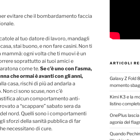
, per evitare che il bombardamento faccia
ionale.
atole al tuo datore di lavoro, mandagli
 casa, stai buono, e non fare casini. Non ti
a mammà: ogni volta che ti muovi è un
 correre soprattutto ai tuoi amici e
ARTICOLI RE
maratona come te.
Se c’è uno con l’asma,
a che ormai è avanti con gli anni,
Galaxy Z Fold 8,
 alla casa, rischi di più ad andarla a
momento sbagl
o. Non ci sono scuse, non c’è
Kimi K3 e la mor
iustifica alcun comportamento anti-
listino complet
 provato a “scappare” sabato sera da
i del nord. Quelli sono i comportamenti
OnePlus lascia S
li sforzi della sanità pubblica di far
agonia del flags
che necessitano di cure.
Quando Pechin