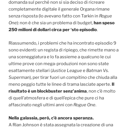
domanda sul perché non si sia deciso di ricreare
completamente digitale il generale Organa rimane
senza risposta (lo avevano fatto con Tarkin in
Rogue
One
): non è che sia un problema di budget,
han speso
250 milioni di dollari circa per ‘sto episodio
.
Riassumendo, i problemi che ha incontrato episodio 9
sono evidenti: un regista di ripiego, che rimette mano a
una sceneggiatura e lo fa assieme a qualcuno le cui
ultime prove con mega-produzioni non sono state
esattamente stellari (
Justice League
e
Batman Vs.
Superman
), per tirar fuori un
compitino
che chiuda alla
meno peggio tutte le linee di trama lasciate aperte.
Il
risultato è un blockbuster senz’anima
, non c’è molto
di quell’atmosfera e di quell’epica che pure ci ha
affascinato negli ultimi anni con
Rogue One
.
Nella galassia, però, c’è ancora speranza.
A Rian Johnson è stata assegnata la creazione di una