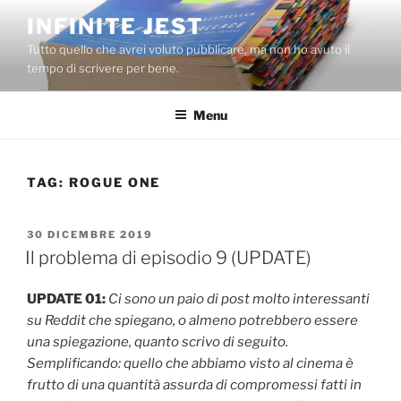
Salta
INFINITE JEST
al
Tutto quello che avrei voluto pubblicare, ma non ho avuto il
contenuto
tempo di scrivere per bene.
Menu
TAG:
ROGUE ONE
PUBBLICATO
30 DICEMBRE 2019
IL
Il problema di episodio 9 (UPDATE)
UPDATE 01:
Ci sono un paio di post molto interessanti
su Reddit che spiegano, o almeno potrebbero essere
una spiegazione, quanto scrivo di seguito.
Semplificando: quello che abbiamo visto al cinema è
frutto di una quantità assurda di compromessi fatti in