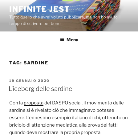
Salta
INFINITE JEST
al
Tutto quello che avrei voluto pubblicare, ma non ho avuto il
contenuto
tempo di scrivere per bene.
Menu
TAG:
SARDINE
PUBBLICATO
19 GENNAIO 2020
IL
L’iceberg delle sardine
Con la
proposta
del DASPO social, il movimento delle
sardine si è rivelato ciò che immaginavo potesse
essere. L’ennesimo esempio italiano di chi, ottenuto un
briciolo di attenzione mediatica, alla prova dei fatti
quando deve mostrare la propria proposta