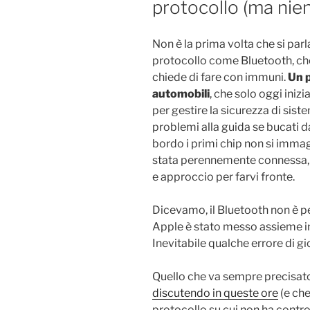
protocollo (ma nie
Non è la prima volta che si parla
protocollo come Bluetooth, che 
chiede di fare con immuni.
Un p
automobili
, che solo oggi ini
per gestire la sicurezza di sist
problemi alla guida se bucati d
bordo i primi chip non si imma
stata perennemente connessa, 
e approccio per farvi fronte.
Dicevamo, il Bluetooth non è per
Apple è stato messo assieme in 
Inevitabile qualche errore di g
Quello che va sempre precisato
discutendo in queste ore
(e ch
protocollo su cui non ha contro