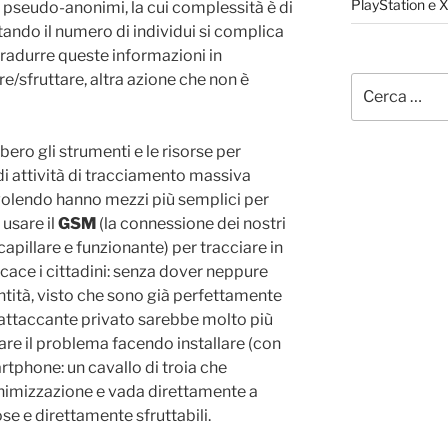
PlayStation e 
ci pseudo-anonimi, la cui complessità è di
ndo il numero di individui si complica
 tradurre queste informazioni in
e/sfruttare, altra azione che non è
Cerca:
ero gli strumenti e le risorse per
di attività di tracciamento massiva
volendo hanno mezzi più semplici per
 usare il
GSM
(la connessione dei nostri
apillare e funzionante) per tracciare in
cace i cittadini: senza dover neppure
entità, visto che sono già perfettamente
un attaccante privato sarebbe molto più
re il problema facendo installare (con
tphone: un cavallo di troia che
nimizzazione e vada direttamente a
se e direttamente sfruttabili.