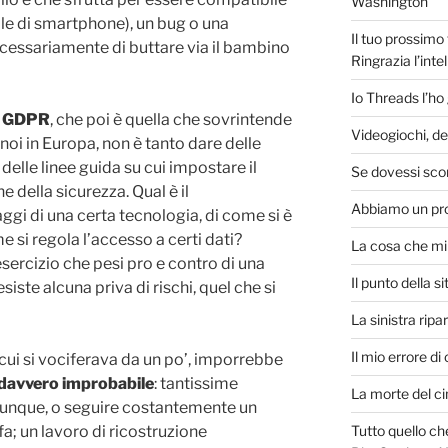
Washington
le di smartphone), un bug o una
Il tuo prossimo
ecessariamente di buttare via il bambino
Ringrazia l’intel
Io Threads l’ho
l
GDPR
, che poi è quella che sovrintende
Videogiochi, de
 noi in Europa, non è tanto dare delle
 delle linee guida su cui impostare il
Se dovessi sco
 della sicurezza. Qual è il
Abbiamo un pro
ggi di una certa tecnologia, di come si è
 si regola l’accesso a certi dati?
La cosa che mi 
sercizio che pesi pro e contro di una
Il punto della s
iste alcuna priva di rischi, quel che si
La sinistra ripa
Il mio errore di
i cui si vociferava da un po’, imporrebbe
 davvero improbabile
: tantissime
La morte del c
unque, o seguire costantemente un
Tutto quello ch
a; un lavoro di ricostruzione