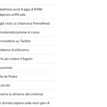
 telefono avrà 4 giga di RAM.
ligenza artificiale
 già visto: si chiamava FriendFeed
materializzazione in corso
mmettere su Twitter
blema di attivismo
fa più rodere il fegato
ituazione
rta da Fedez
 calcolo
inema (o almeno, dei cinema)
e dovete sapere sulla next-gen di