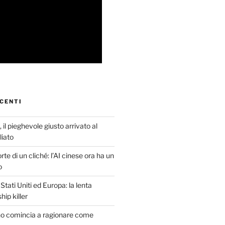
CENTI
 il pieghevole giusto arrivato al
iato
te di un cliché: l’AI cinese ora ha un
o
tati Uniti ed Europa: la lenta
hip killer
o comincia a ragionare come