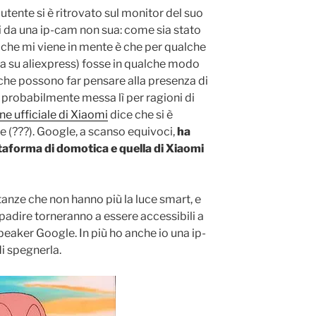
utente si è ritrovato sul monitor del suo
 da una ip-cam non sua: come sia stato
a che mi viene in mente è che per qualche
a su aliexpress) fosse in qualche modo
i che possono far pensare alla presenza di
 probabilmente messa lì per ragioni di
e ufficiale di Xiaomi
dice che si è
e (???). Google, a scanso equivoci,
ha
attaforma di domotica e quella di Xiaomi
stanze che non hanno più la luce smart, e
adire torneranno a essere accessibili a
eaker Google. In più ho anche io una ip-
i spegnerla.