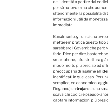
dell’identità a partire dai codi
per sé notevole ma che aumenta
ulteriormente; la possibilità di
informazioni utili da monetizzar
immediata.
Banalmente, gli unici che avrebb
mettere in pratica questo tipo 
sarebbero i Governi: che però 
farlo. Dico per dire, basterebbe
smartphone, infrastruttura già c
modo molto più preciso ed effi
preoccuparsi di risalirne all’id
identificati in quel caso. Per 
semplice, ed economico, aggira
l’inganno) un
trojan
su uno smar
scavalchi codici e pseudo-ano
captare informazioni più prezio