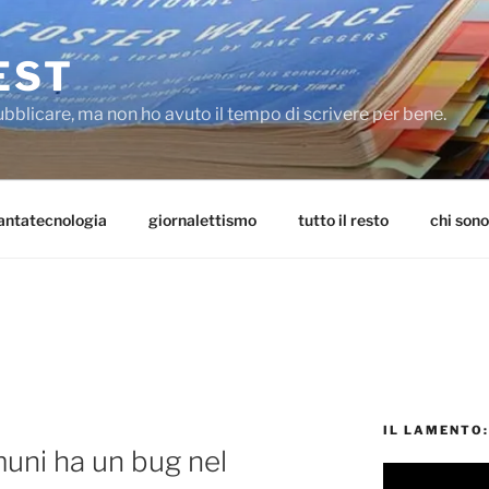
EST
ubblicare, ma non ho avuto il tempo di scrivere per bene.
antatecnologia
giornalettismo
tutto il resto
chi sono
IL LAMENTO:
uni ha un bug nel