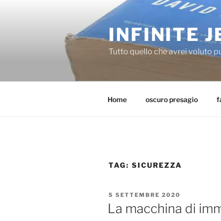
Salta
al
INFINITE J
contenuto
Tutto quello che avrei voluto p
Home
oscuro presagio
f
TAG:
SICUREZZA
PUBBLICATO
5 SETTEMBRE 2020
IL
La macchina di imm