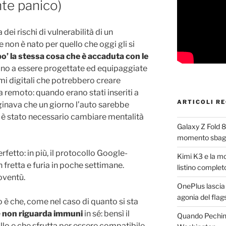
nte panico)
 dei rischi di vulnerabilità di un
non è nato per quello che oggi gli si
o’ la stessa cosa che è accaduta con le
ziano a essere progettate ed equipaggiate
emi digitali che potrebbero creare
a remoto: quando erano stati inseriti a
ARTICOLI RE
ginava che un giorno l’auto sarebbe
è stato necessario cambiare mentalità
Galaxy Z Fold 8,
momento sbagl
fetto: in più, il protocollo Google-
Kimi K3 e la mor
fretta e furia in poche settimane.
listino complet
ioventù.
OnePlus lascia S
agonia del flags
 è che, come nel caso di quanto si sta
e
non riguarda immuni
in sé: bensì il
Quando Pechin
llo e che sfrutta per essere compatibile