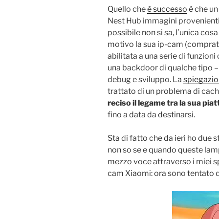
Quello che
è successo
è che un 
Nest Hub immagini provenienti
possibile non si sa, l’unica cos
motivo la sua ip-cam (comprat
abilitata a una serie di funzion
una backdoor di qualche tipo –
debug e sviluppo. La
spiegazion
trattato di un problema di cach
reciso il legame tra la sua pi
fino a data da destinarsi.
Sta di fatto che da ieri ho due 
non so se e quando queste lamp
mezzo voce attraverso i miei sp
cam Xiaomi: ora sono tentato d