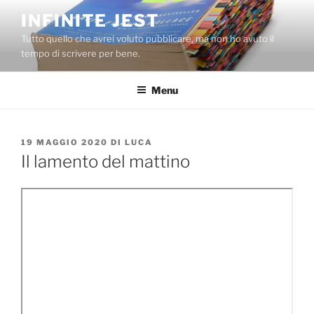
Salta
INFINITE JEST
al
Tutto quello che avrei voluto pubblicare, ma non ho avuto il
contenuto
tempo di scrivere per bene.
Menu
PUBBLICATO
19 MAGGIO 2020
DI
LUCA
IL
Il lamento del mattino