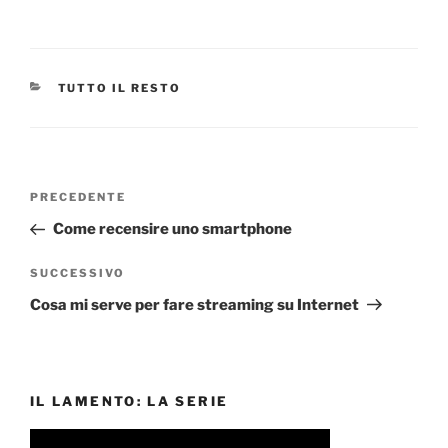
CATEGORIE
TUTTO IL RESTO
Navigazione
Articolo
PRECEDENTE
articoli
precedente:
Come recensire uno smartphone
Articolo
SUCCESSIVO
successivo
Cosa mi serve per fare streaming su Internet
IL LAMENTO: LA SERIE