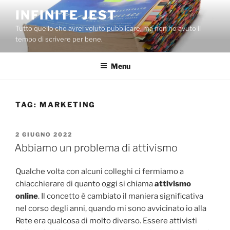
Salta
INFINITE JEST
al
Tutto quello che avrei voluto pubblicare, ma non ho avuto il
contenuto
tempo di scrivere per bene.
Menu
TAG:
MARKETING
PUBBLICATO
2 GIUGNO 2022
IL
Abbiamo un problema di attivismo
Qualche volta con alcuni colleghi ci fermiamo a
chiacchierare di quanto oggi si chiama
attivismo
online
. Il concetto è cambiato il maniera significativa
nel corso degli anni, quando mi sono avvicinato io alla
Rete era qualcosa di molto diverso. Essere attivisti