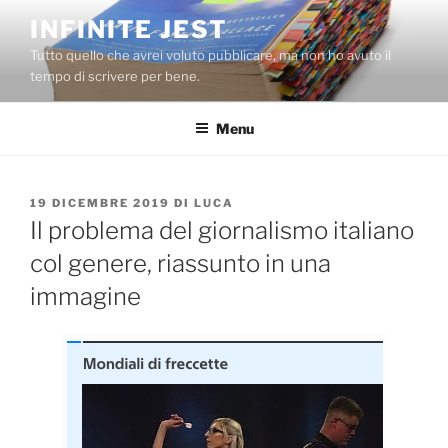
Salta
INFINITE JEST
al
Tutto quello che avrei voluto pubblicare, ma non ho avuto il
contenuto
tempo di scrivere per bene.
Menu
PUBBLICATO
19 DICEMBRE 2019
DI
LUCA
IL
Il problema del giornalismo italiano
col genere, riassunto in una
immagine