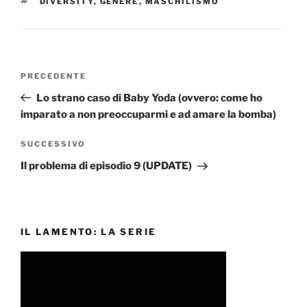
TAG
DIVERSITY
,
GENERE
,
MASCHILISMO
Navigazione
Articolo
PRECEDENTE
articoli
precedente:
Lo strano caso di Baby Yoda (ovvero: come ho
imparato a non preoccuparmi e ad amare la bomba)
Articolo
SUCCESSIVO
successivo
Il problema di episodio 9 (UPDATE)
IL LAMENTO: LA SERIE