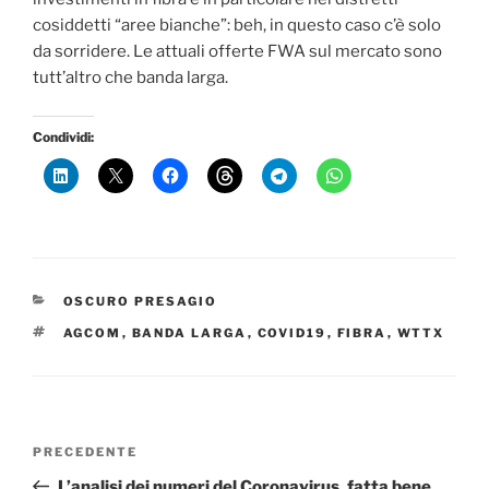
cosiddetti “aree bianche”: beh, in questo caso c’è solo
da sorridere. Le attuali offerte FWA sul mercato sono
tutt’altro che banda larga.
Condividi:
CATEGORIE
OSCURO PRESAGIO
TAG
AGCOM
,
BANDA LARGA
,
COVID19
,
FIBRA
,
WTTX
Navigazione
Articolo
PRECEDENTE
articoli
precedente:
L’analisi dei numeri del Coronavirus, fatta bene