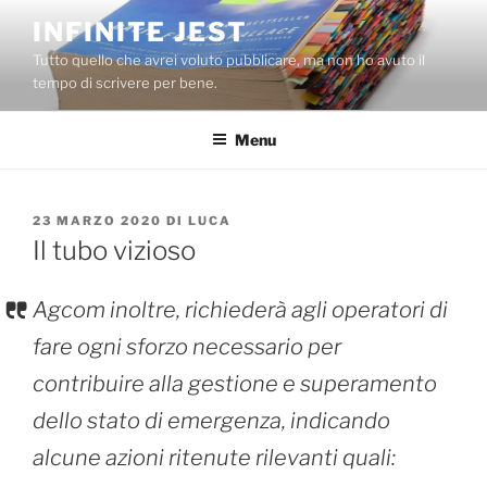
Salta
INFINITE JEST
al
Tutto quello che avrei voluto pubblicare, ma non ho avuto il
contenuto
tempo di scrivere per bene.
Menu
PUBBLICATO
23 MARZO 2020
DI
LUCA
IL
Il tubo vizioso
Agcom inoltre, richiederà agli operatori di
fare ogni sforzo necessario per
contribuire alla gestione e superamento
dello stato di emergenza, indicando
alcune azioni ritenute rilevanti quali: